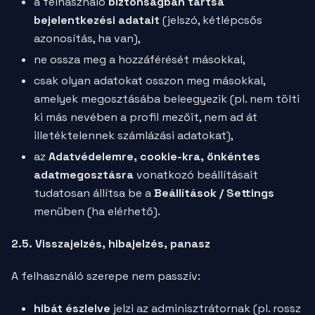
a felhasználó
biztonságban tartsa
bejelentkezési adatait
(jelszó, kétlépcsős
azonosítás, ha van),
ne ossza meg a hozzáférését másokkal,
csak olyan adatokat osszon meg másokkal,
amelyek megosztásába beleegyezik (pl. nem tölti
ki más nevében a profil mezőit, nem ad át
illetéktelennek számlázási adatokat),
az
Adatvédelemre, cookie-kra, önkéntes
adatmegosztásra
vonatkozó beállításait
tudatosan állítsa be a
Beállítások / Settings
menüben (ha elérhető).
2.5. Visszajelzés, hibajelzés, panasz
A felhasználó szerepe nem passzív:
hibát észlelve
jelzi az adminisztrátornak (pl. rossz