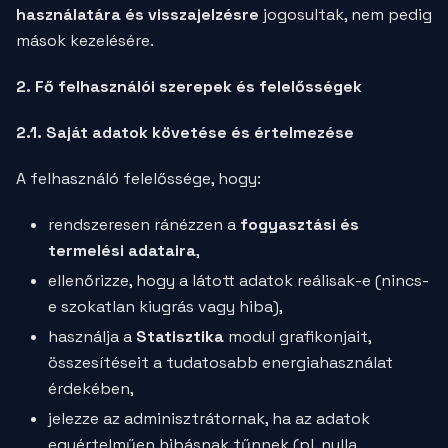
használatára és visszajelzésre
jogosultak, nem pedig
mások kezelésére.
2. Fő felhasználói szerepek és felelősségek
2.1. Saját adatok követése és értelmezése
A felhasználó felelőssége, hogy:
rendszeresen ránézzen a
fogyasztási és
termelési adataira
,
ellenőrizze, hogy a látott adatok reálisak-e (nincs-
e szokatlan kiugrás vagy hiba),
használja a
Statisztika
modul grafikonjait,
összesítéseit a tudatosabb energiahasználat
érdekében,
jelezze az adminisztrátornak, ha az adatok
egyértelműen hibásnak tűnnek (pl. nulla