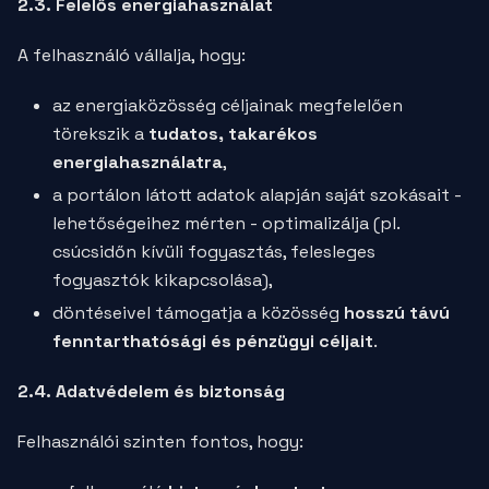
2.3. Felelős energiahasználat
A felhasználó vállalja, hogy:
az energiaközösség céljainak megfelelően
törekszik a
tudatos, takarékos
energiahasználatra
,
a portálon látott adatok alapján saját szokásait -
lehetőségeihez mérten - optimalizálja (pl.
csúcsidőn kívüli fogyasztás, felesleges
fogyasztók kikapcsolása),
döntéseivel támogatja a közösség
hosszú távú
fenntarthatósági és pénzügyi céljait
.
2.4. Adatvédelem és biztonság
Felhasználói szinten fontos, hogy: