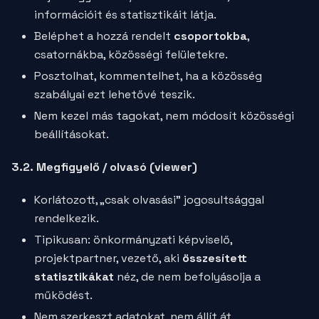
információit és statisztikáit látja.
Beléphet a hozzá rendelt
csoportokba
,
csatornákba, közösségi felületekre.
Posztolhat, kommentelhet, ha a közösség
szabályai ezt lehetővé teszik.
Nem kezel más tagokat, nem módosít közösségi
beállításokat.
3.2. Megfigyelő / olvasó (viewer)
Korlátozott, „csak olvasási” jogosultsággal
rendelkezik.
Tipikusan: önkormányzati képviselő,
projektpartner, vezető, aki
összesített
statisztikákat
néz, de nem befolyásolja a
működést.
Nem szerkeszt adatokat, nem állít át