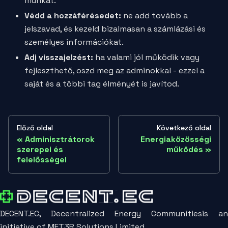
munkát.
Védd a hozzáférésedet:
ne add tovább a
jelszavad, és kezeld bizalmasan a számlázási és
személyes információkat.
Adj visszajelzést:
ha valami jól működik vagy
fejleszthető, oszd meg az adminokkal - ezzel a
saját és a többi tag élményét is javítod.
Előző oldal
Következő oldal
Adminisztrátorok
Energiaközösségi
szerepei és
működés
felelősségei
DECENT.EC, Decentralized Energy Communitiesis an
initiative of MET3R Solutions Limited.