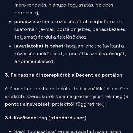
mérő rendelés, hiányzó fogyasztás, belépési
probléma),
panasz esetén
a közösség által meghatározott
csatornán (e-mail, portálon jelzés, panaszkezelési
folyamat) fordul a felelősökhöz,
javaslatokat is tehet
: hogyan lehetne javítani a
közösség működését, a portál használhatóságát,
a kommunikációt.
3. Felhasználói szerepkörök a Decent.ec portálon
A Decent.ec portálon belül a felhasználók jellemzően
az alábbi szerepkörök valamelyikében jelennek meg (a
pontos elnevezések projekttől függhetnek):
3.1. Közösségi tag (standard user)
Saját fogyasztási/termelési adatait, számlázási