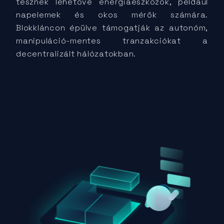
tesznek lehetővé energiaeszközök, például
napelemek és okos mérők számára.
Blokkláncon épülve támogatják az autonóm,
manipuláció-mentes tranzakciókat a
decentralizált hálózatokban.
Energia DID-ek Felfedezése