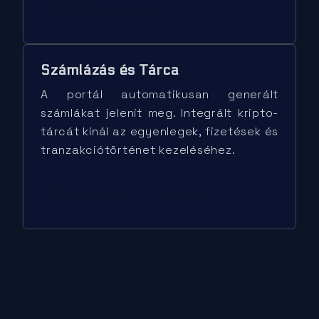
Adat Dashboard
Számlázás és Tárca
A portál automatikusan generált
számlákat jelenít meg. Integrált kripto-
tárcát kínál az egyenlegek, fizetések és
tranzakciótörténet kezeléséhez.
Tokenizáció
Adatpiac