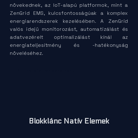
növekednek, az IoT-alapú platformok, mint a
ZenGrid EMS, kulcsfontosságúak a komplex
energiarendszerek kezelésében. A ZenGrid
valós idejű monitorozást, automatizálást és
adatvezérelt optimalizálást kínál az
energiateljesítmény és -hatékonyság
növeléséhez.
AI Energiamenedzsment
Blokklánc Natív Elemek