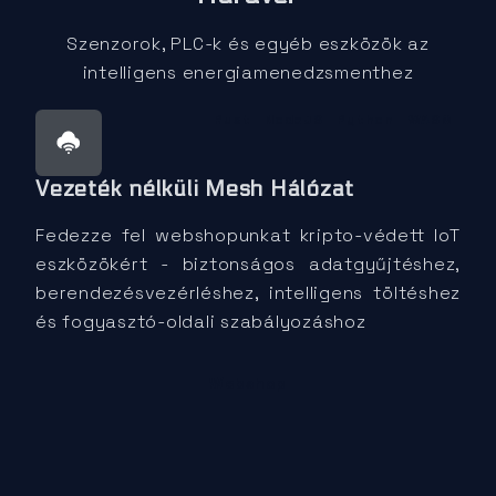
Szenzorok, PLC-k és egyéb eszközök az
intelligens energiamenedzsmenthez
Rust
NodeJS
Python
WASM
Vezeték nélküli Mesh Hálózat
Fedezze fel webshopunkat kripto-védett IoT
eszközökért - biztonságos adatgyűjtéshez,
berendezésvezérléshez, intelligens töltéshez
és fogyasztó-oldali szabályozáshoz
Webshop