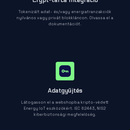
Crypt-tárca Integráció
Tokenizált adat- és/vagy energiatranzakciók
nyilvános vagy privát blokkláncon. Olvassa el a
dokumentációt.
Adatgyűjtés
Látogasson el a webshopba kripto-védett
Energy IoT eszközökért. IEC 62443, NIS2
kiberbiztonsági megfelelőség.