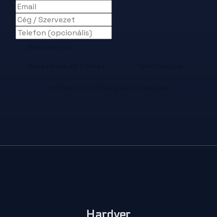
Demó kérése
Bevezetés az EK-kba
Technológia
Indítsd el az Energiaközösséged
Hardver