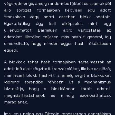
végeredménye, amely random betűkből és számokból
álló sorozat formájában képviseli egy adott
tranzakció vagy adott esetben blokk adatait.
Gyakorlatilag úgy kell elképzelni, mint egy
ujjlenyomatot. Bármilyen apró változtatás az
adatokat illetőleg teljesen más
hash
-t generál, így
elmondható, hogy minden egyes hash tökéletesen
egyedi.
A blokkok tehát hash formájában tartalmazzák az
adott idő alatt rögzített tranzakciókat, illetve az előző,
már lezárt blokk
hash
-ét is, amely segít a blokkokat
időrendi sorendbe rendezni. Ez a mechanizmus
biztosítja, hogy a blokkláncon tárolt adatok
megmásíthatatlanok és mindig azonosíthatóak
maradjanak.
Íme, egy példa egy Bitcoin rendszerben generálásra