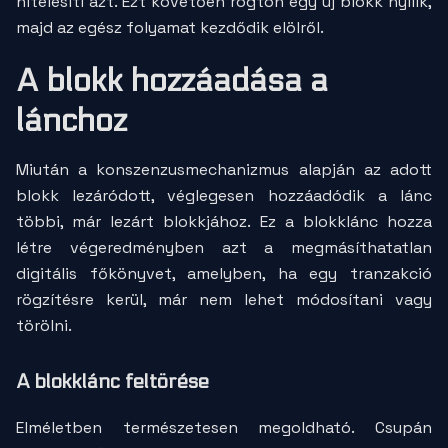
hitelesíti azt. Ezt követően rögtön egy új blokk nyílik,
majd az egész folyamat kezdődik elölről.
A blokk hozzáadása a
lánchoz
Miután a konszenzusmechanizmus alapján az adott
blokk lezáródott, véglegesen hozzáadódik a lánc
többi, már lezárt blokkjához. Ez a blokklánc hozza
létre végeredményben azt a megmásíthatatlan
digitális főkönyvet, amelyben, ha egy tranzakció
rögzítésre kerül, már nem lehet módosítani vagy
törölni.
A blokklánc feltörése
Elméletben természetesen megoldható. Csupán