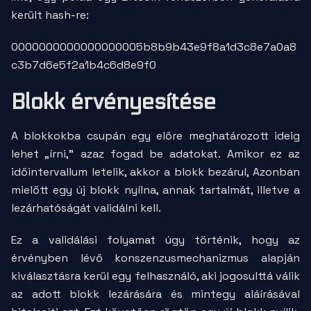
került
hash
-re:
0000000000000000005b8b9b43e9f8a1d3c8e7a0a8
c3b7d6e5f2a1b4c6d8e9f0
Blokk érvényesítése
A blokkokba csupán egy előre meghatározott ideig
lehet „írni,” azaz fogad be adatokat. Amikor ez az
időintervallum letelik, akkor a blokk bezárul, Azonban
mielőtt egy új blokk nyílna, annak tartalmát, illetve a
lezárhatóságát validálni kell.
Ez a validálási folyamat úgy történik, hogy az
érvényben lévő konszenzusmechanizmus alapján
kiválasztásra kerül egy felhasználó, aki jogosulttá válik
az adott blokk lezárására és mintegy aláírásával