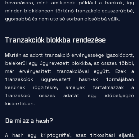
bevonására, mint amilyenek például a bankok, így
minden blokkláncon történő tranzakció egyszerűbbé,
gyorsabbá és nem utolsó sorban olcsóbbá válik.
Tranzakciók blokkba rendezése
Miután az adott tranzakció érvényessége igazolódott,
belekerül egy úgynevezett blokkba, az összes többi,
már érvényesített tranzakcióval együtt. Ezek a
tranzakciók úgynevezett
hash
-ek formájában
kerülnek rögzítésre, amelyek tartalmazzák a
tranzakció összes adatát egy időbélyegző
kíséretében.
hash
De mi az a
?
A hash egy kriptográfiai, azaz titkosítási eljárás