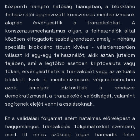
Központi irányító hatóság hiányában, a blokklánc
felhasználói úgynevezett konszenzus mechanizmusok
alapján érvényesítik a tranzakciókat. A
konszenzusmechanizmus olyan, a felhasználók által
közösen elfogadott szabályrendszer, amely - néhány
speciális blokklánc típust kivéve - véletlenszerűen
választ ki egy-egy felhasználót, akik aztán jutalom
fejében, ami a legtöbb esetben kriptovaluta vagy
token, érvényesíthetik a tranzakciót vagy az aktuális
blokkot. Ezek a mechanizmusok végeredményben
azok, amelyek biztosítják a rendszer
demokratizmusát, a tranzakciók valódiságát, valamint
segítenek elejét venni a csalásoknak.
Ez a validálási folyamat azért hatalmas előrelépést a
hagyományos tranzakciós folyamatokkal szemben,
mert itt nincs szükség olyan harmadik felek