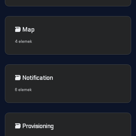
🗃️
Map
4 elemek
🗃️
Notification
6 elemek
🗃️
Provisioning