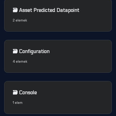
🗃️
Asset Predicted Datapoint
2 elemek
🗃️
Configuration
4 elemek
🗃️
Console
1 elem