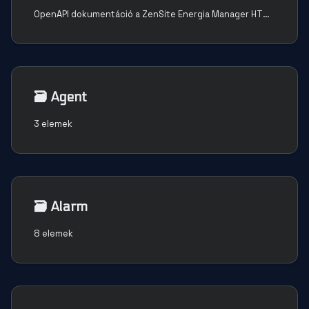
OpenAPI dokumentáció a ZenSite Energia Manager HTTP REST API-jához. További információért lásd a [dokumentációt](https://kb.decent.ec).
🗃️
Agent
3 elemek
🗃️
Alarm
8 elemek