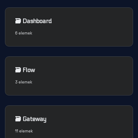
🗃️
Dashboard
6 elemek
🗃️
Flow
3 elemek
🗃️
Gateway
11 elemek